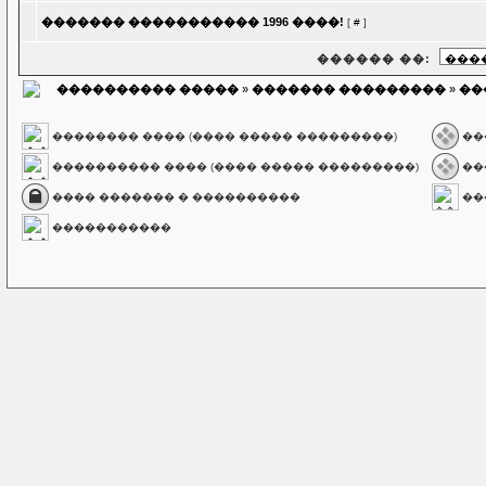
������� ����������� 1996 ����!
[
#
]
������ ��:
���������� �����
»
������� ���������
»
��
�������� ���� (���� ����� ���������)
��
���������� ���� (���� ����� ���������)
��
���� ������� � ����������
��
�����������