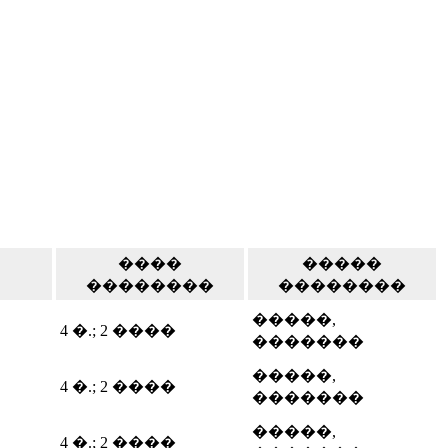
����
�����
��������
��������
�����,
4 �.; 2 ����
�������
�����,
4 �.; 2 ����
�������
�����,
4 �.; 2 ����