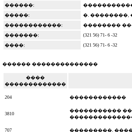
������:
����������
�����:
�. ��������, 
������������:
�������� ��
(321 56) 71- 6 -32
�������:
(321 56) 71- 6 -32
����:
������ ��������������
����
�������������
204
������������
����������� ��
3810
�������������
707
���������, ���