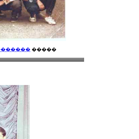
�������
�����