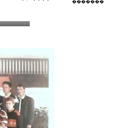
�������