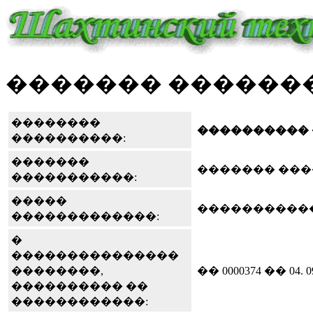
������� �������
��������
����������
����������:
�������
������� ��
�����������:
�����
����������
�������������:
�
���������������
��������,
�� 0000374 �� 04. 09
���������� ��
������������: