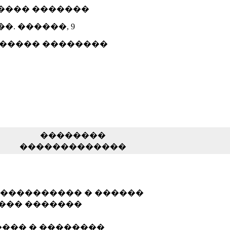
���� �������
��. ������, 9
����� ��������
��������
�������������
���������� � ������
��� �������
���� � ��������