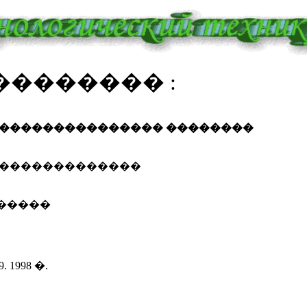
������� :
 ��������������� ��������
��������������
�����
. 1998 �.