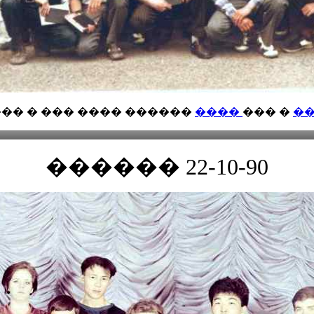
�� � ��� ���� ������
����
��� �
�
������ 22-10-90