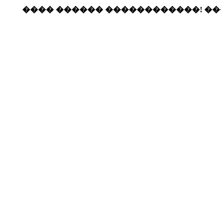
���� ������ ������������! �