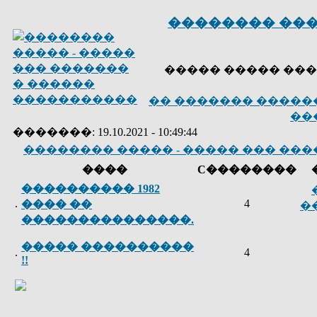
�������� ���
����� ����� ���
�� ������� �����
��
�������: 19.10.2021 - 10:49:44
�������� ����� - ����� ��� ��
����
C��������
���������� 1982
.
4
���� ��
�
���������������.
����� ����������
.
4
!!