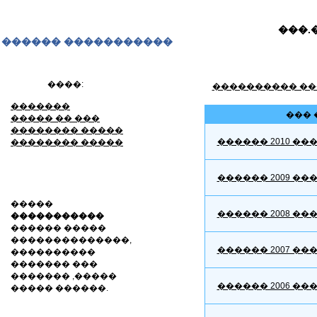
���.
������ �����������
����:
���������� ��
�������
��� 
����� �� ���
�������� �����
������ 2010 ��
�������� �����
������ 2009 ��
�����
������ 2008 ��
�����������
������ �����
��������������,
������ 2007 ��
����������
������� ���
������� ,�����
������ 2006 ��
����� ������.