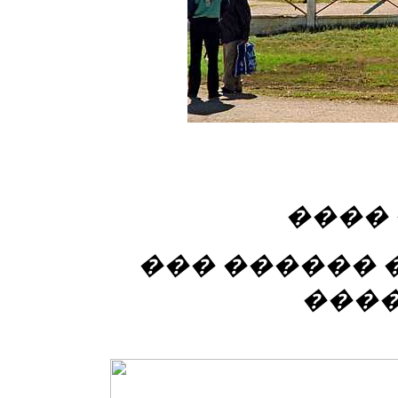
����
��� ������ 
���