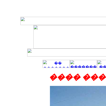
���� ��