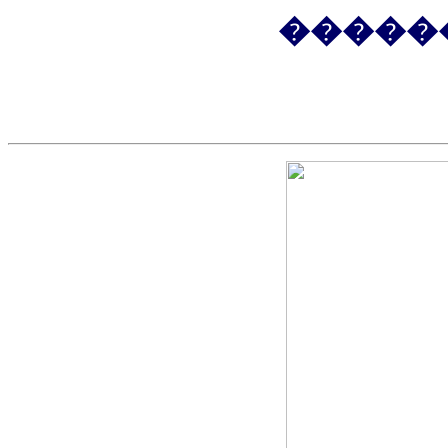
�����