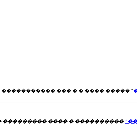
����������� ��� � � ���� ����� "
 ��������� ���� � ����������
"�