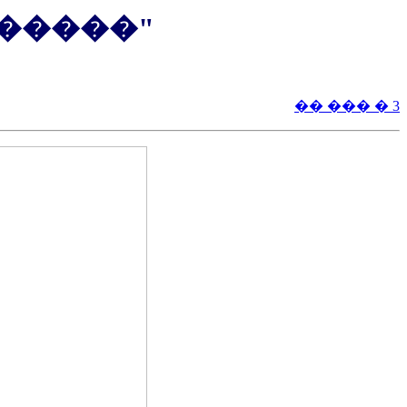
�����"
�� ��� � 3