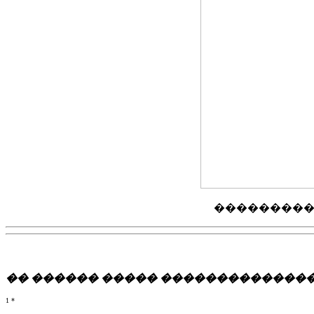
��������� 
�� ������ ����� ��������������
1
*