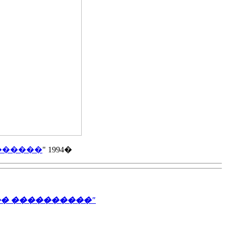
������
" 1994�
�� ����������"