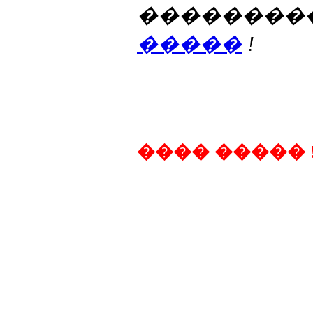
��������
�����
!
���� ����� 