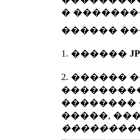
� �������
������ ��
1. ������
J
2. ������
��������
�������� 
�����, ��
���������