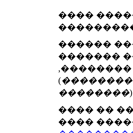
���� ����
���������
������ ��
������� �
,�������� 
(
��������
��������
)
���� �� �
���� ����