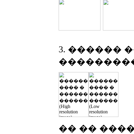
3. ������ 
���������
�� �� ���