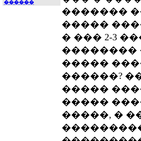
������
������� ��
����� ���
� ��� 2-3 
�������� 
����� ���
������? �
����� ���
����� ���
�����, � �
���������
���������