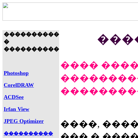
����������
���
�
����������
���� ����
Photoshop
����������
CorelDRAW
����������
ACDSee
Irfan View
JPEG Optimizer
����, ���
����������
��� � ���