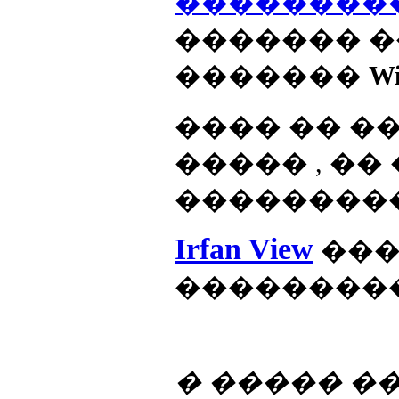
��������
������� �
�������
Wi
���� �� �
����� , �
��������
Irfan View
��
���������
� ����� �