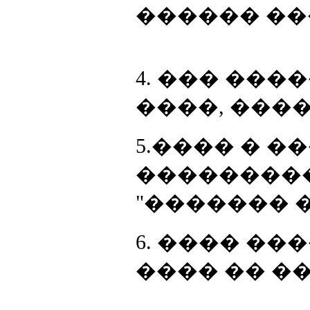
������ �
4. ��� ��
����, ����
5.���� � �
���������
"������� 
6. ���� ��
���� �� ��