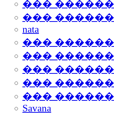
��� �����
��� �����
nata
��� �����
��� �����
��� �����
��� �����
��� �����
Savana