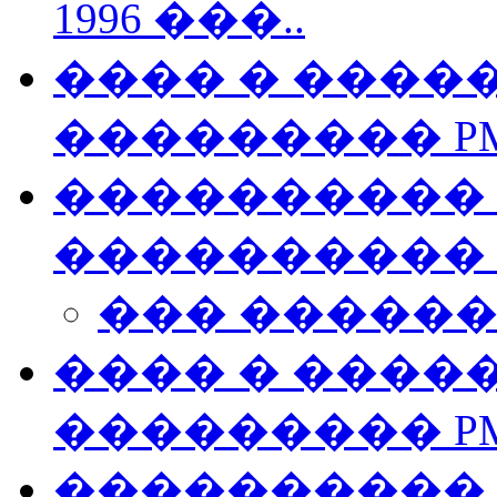
1996 ���..
���� � ����
��������� P
���������� �
����������
��� �����
���� � ����
��������� P
���������� �