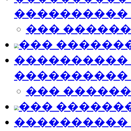
����������
��� �����
��� ������
���������� �
����������
��� �����
��� ������
���������� �