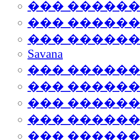
��� �����
��� �����
��� �����
Savana
��� �����
��� �����
��� �����
��� �����
��� �����