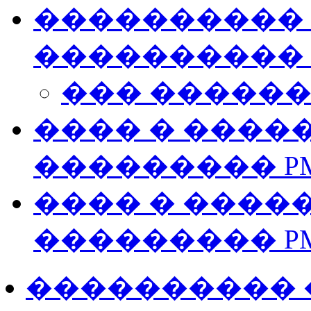
���������� �
����������
��� �����
���� � ����
��������� P
���� � ����
��������� P
���������� ���