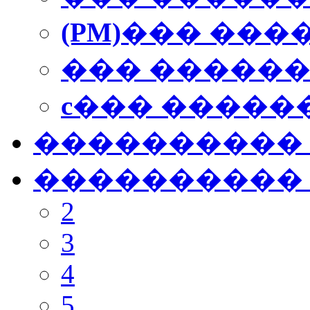
(PM)
��� ���
��� �����
c
��� �����
���������� �
���������� �
2
3
4
5