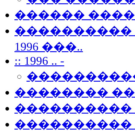
������ ���
���������� 
1996 ���..
:: 1996 .. -
���������
�������� �
���������� �
���������� 