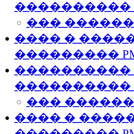
����������
��� �����
���� � ����
��������� P
���������� �
����������
��� �����
���� � ����
��������� P