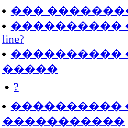
��� �������
���������� ��
line?
���������� �
�����
?
���������� �
�����������