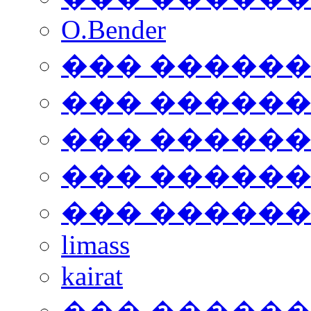
O.Bender
��� �����
��� �����
��� �����
��� �����
��� �����
limass
kairat