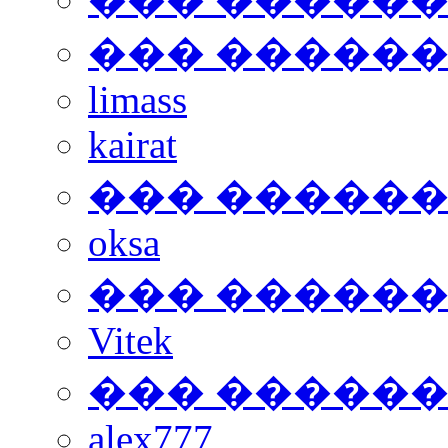
��� �����
limass
kairat
��� �����
oksa
��� �����
Vitek
��� �����
alex777