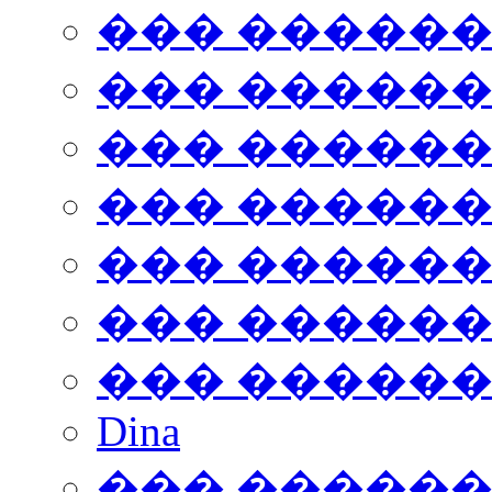
��� �����
��� �����
��� �����
��� �����
��� �����
��� �����
��� �����
Dina
��� �����