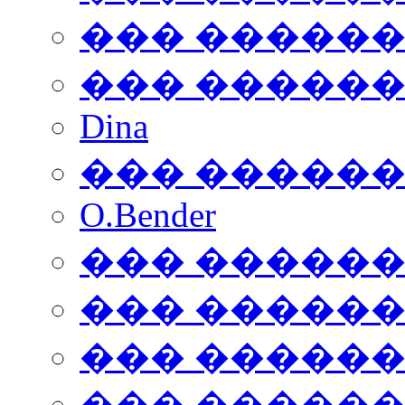
��� �����
��� �����
Dina
��� �����
O.Bender
��� �����
��� �����
��� �����
��� �����