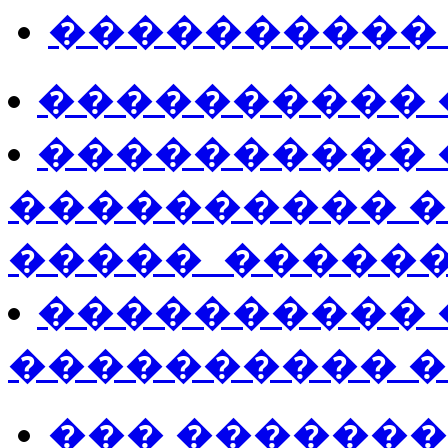
����������
���������� �
���������� �
���������� 
����� ­ �����
���������� �
���������� 
��� ������