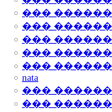
��� �����
��� �����
��� �����
��� �����
��� �����
nata
��� �����
��� �����