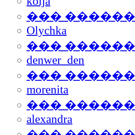
kolja
��� �����
Olychka
��� �����
denwer_den
��� �����
morenita
��� �����
alexandra
��� �����