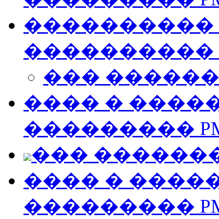
���������� �
����������
��� �����
���� � ����
��������� P
��� ������
���� � ����
��������� P