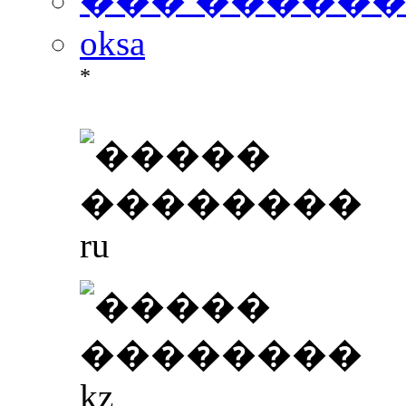
��� �����
oksa
*