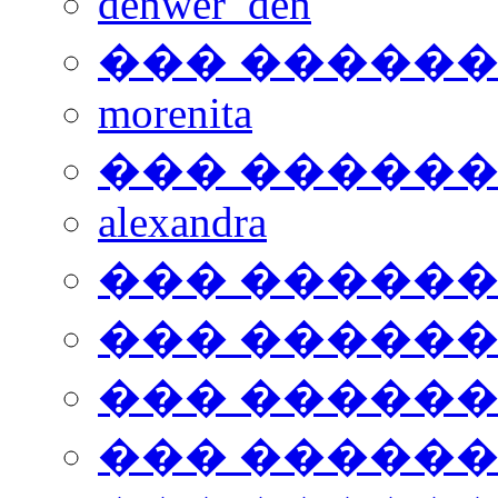
denwer_den
��� �����
morenita
��� �����
alexandra
��� �����
��� �����
��� �����
��� �����