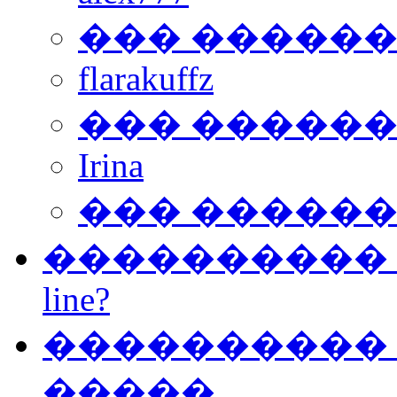
��� �����
flarakuffz
��� �����
Irina
��� �����
���������� ��
line?
���������� �
�����