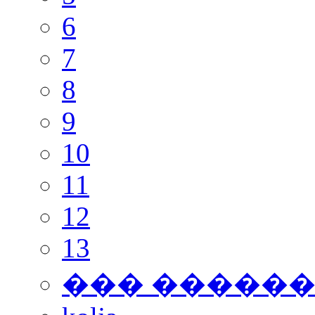
6
7
8
9
10
11
12
13
��� �����