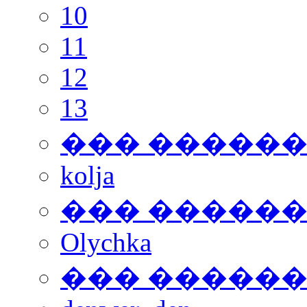
10
11
12
13
��� �����
kolja
��� �����
Olychka
��� �����