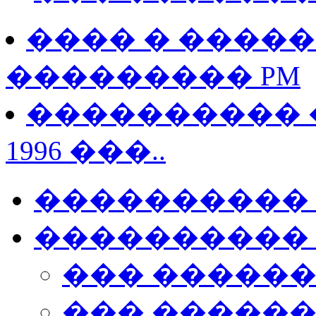
���� � �����
��������� PM
���������� �
1996 ���..
����������
���������� 
��� �����
��� �����