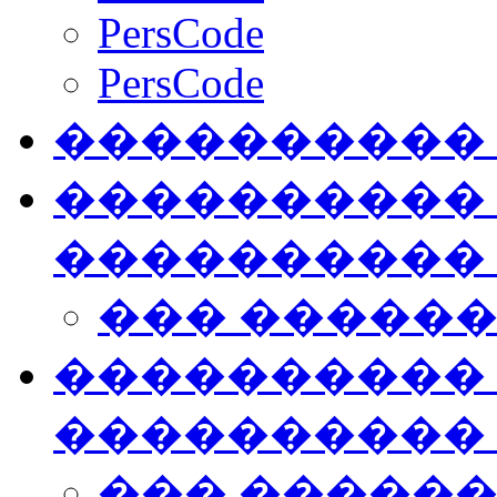
PersCode
PersCode
����������
���������� �
����������
��� �����
���������� �
����������
��� �����