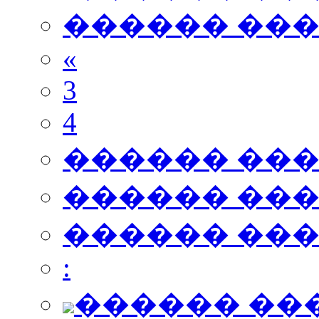
������ ��
«
3
4
������ ��
������ ��
������ ��
:
������ ��