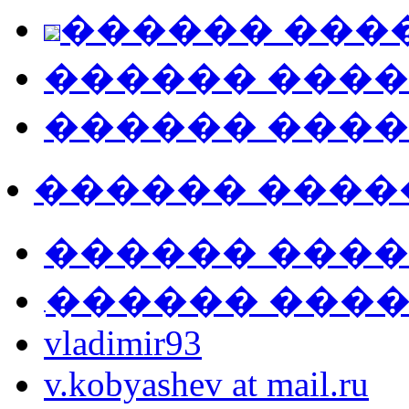
������ ���
������ ���
������ ���
������ ����
������ ���
������ ���
vladimir93
v.kobyashev at mail.ru