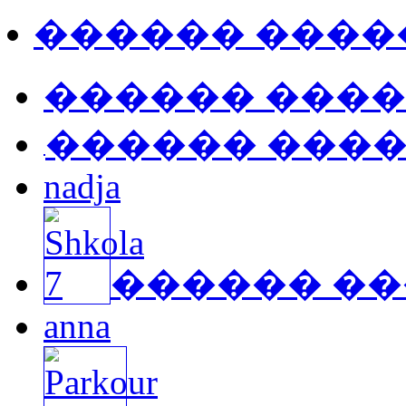
������ ����
������ ���
������ ���
nadja
������ �
anna