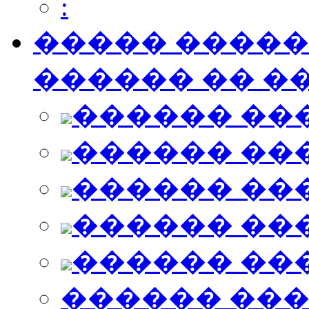
:
����� ������ 
������ �� ��
������ ��
������ ��
������ ��
������ ��
������ ��
������ ��