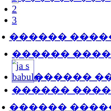
2
3
������ ����
������ ���
������ �
������ ���
������ ����