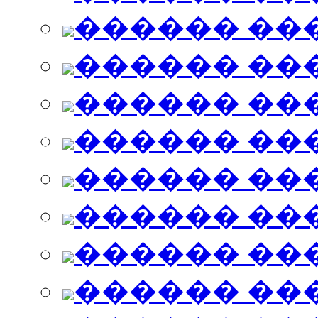
������ ��
������ ��
������ ��
������ ��
������ ��
������ ��
������ ��
������ ��