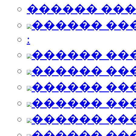
������ ��
������ ��
:
������ ��
������ ��
������ ��
������ ��
������ ��
������ ��