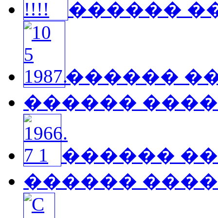
������ �
������ �
������ ���
������ �
������ ���