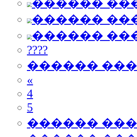
������ ��
������ ��
������ ��
????
������ ��
«
4
5
������ ��