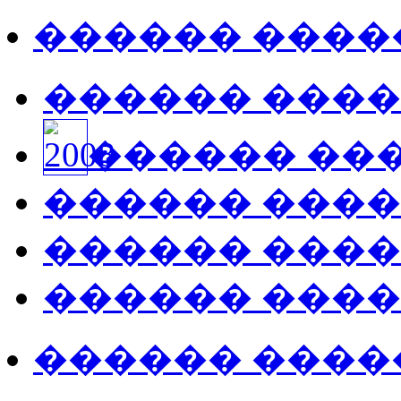
������ ����
������ ���
������ ��
������ ���
������ ���
������ ���
������ ����