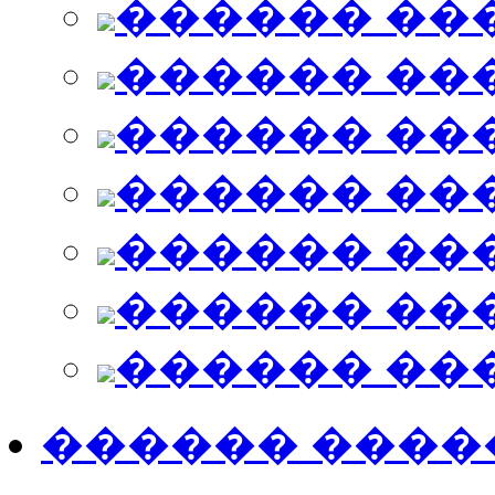
������ ��
������ ��
������ ��
������ ��
������ ��
������ ��
������ ��
������ ����