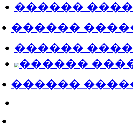
������ ���
������ ����
������ ���
������ ���
������ ����