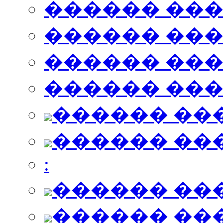
������ ��
������ ��
������ ��
������ ��
������ ��
������ ��
:
������ ��
������ ��