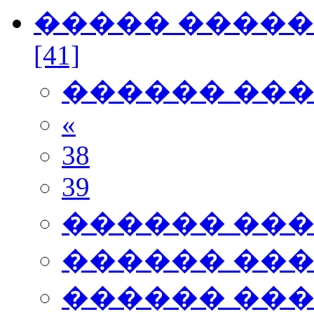
����� ������
[41]
������ ��
«
38
39
������ ��
������ ��
������ ��