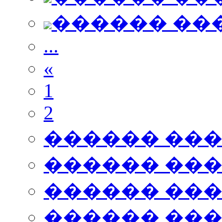
������ ��
...
«
1
2
������ ��
������ ��
������ ��
������ ��