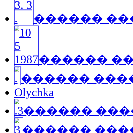
������ ��
������ �
������ ���
Olychka
������ ��
������ ���