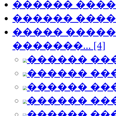
������ ���
������ ���
����� ������
�������... [4]
������ ��
������ ��
������ ��
������ ��
������ ��