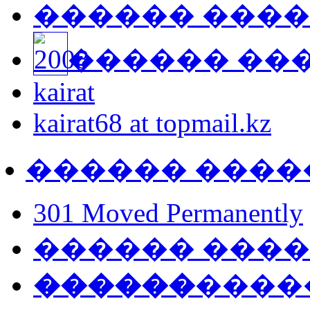
������ ���
������ ��
kairat
kairat68 at topmail.kz
������ ����
301 Moved Permanently
������ ���
������
����