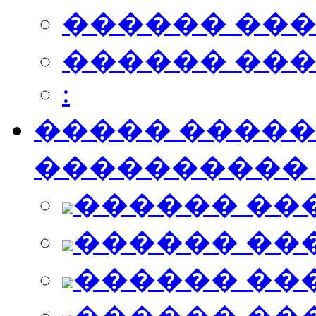
������ ��
������ ��
:
����� ������
���������� [
������ ��
������ ��
������ ��