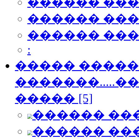
������ ��
������ ��
������ ��
:
����� ������
�������.....�
����� [5]
������ ��
������ ��