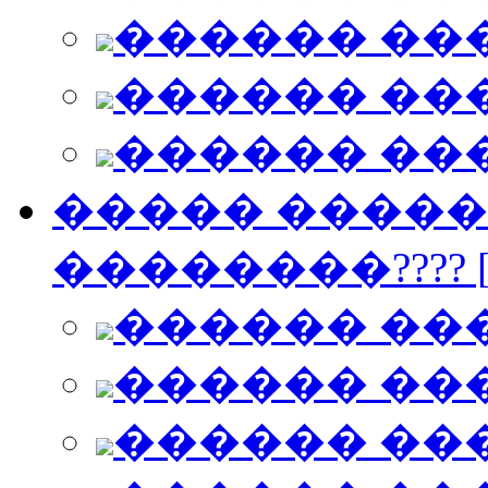
������ ��
������ ��
������ ��
����� ������
��������???? [
������ ��
������ ��
������ ��