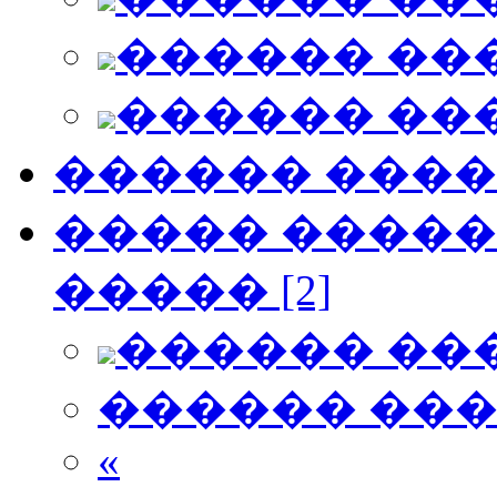
������ ��
������ ��
������ ���
����� ������
����� [2]
������ ��
������ ��
«