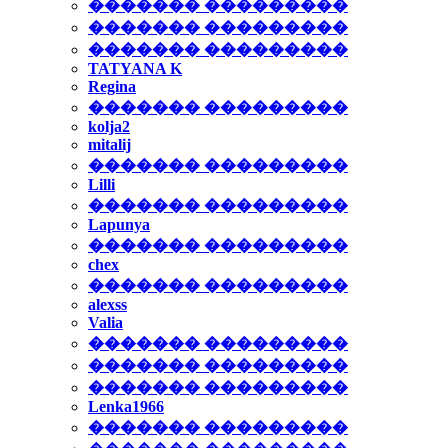
������� ���������
������� ���������
������� ���������
TATYANA K
Regina
������� ���������
kolja2
mitalij
������� ���������
Lilli
������� ���������
Lapunya
������� ���������
chex
������� ���������
alexss
Valia
������� ���������
������� ���������
������� ���������
Lenka1966
������� ���������