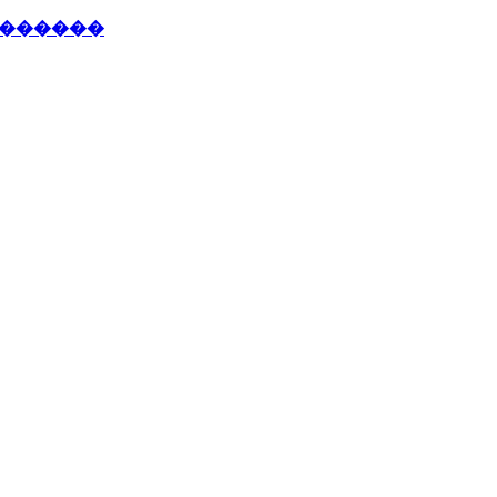
�������