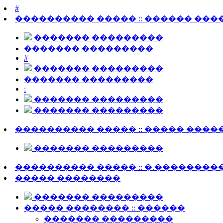
#
���������� ����� :: ������ ��
������� ���������
������� ���������
#
������� ���������
������� ���������
:
������� ���������
������� ���������
���������� ����� :: ����� �����
������� ���������
���������� ����� :: �.��������
����� ��������
������� ���������
����� �������� :: ������
������� ���������