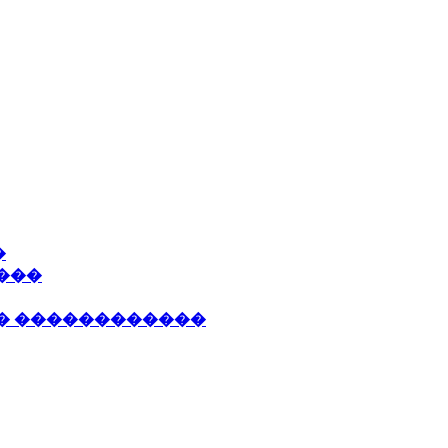
�
����
 � ������������