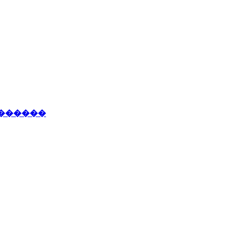
�������