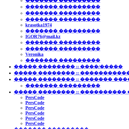
������� ���������
������� ���������
������� ���������
������� ���������
krasotka1974
������� ���������
IGOR76@mail.kz
������� ���������
������� ���������
Veronika
������� ���������
����� �������� :: ����/�����
����� �������� :: ����������
����� �������� :: ������� ��
������� ���������
����� �������� :: ����������
PersCode
PersCode
PersCode
PersCode
PersCode
PersCode