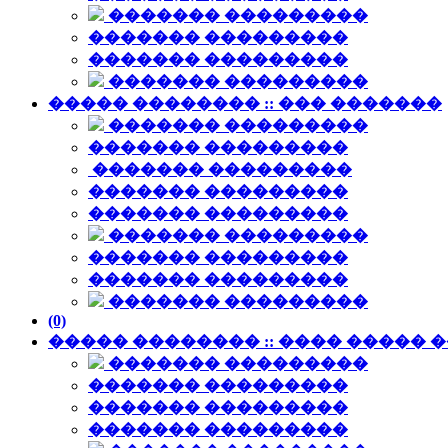
������� ���������
������� ���������
������� ���������
������� ���������
����� �������� :: ��� �������
������� ���������
������� ���������
������� ���������
������� ���������
������� ���������
������� ���������
������� ���������
������� ���������
������� ���������
(0)
����� �������� :: ���� �����
������� ���������
������� ���������
������� ���������
������� ���������