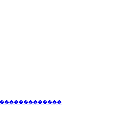
 ��������������