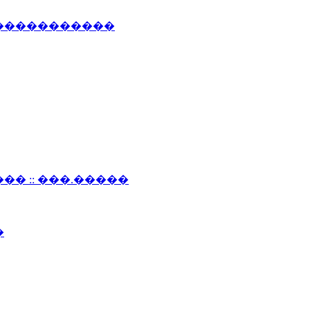
������������
�� :: ���.�����
�