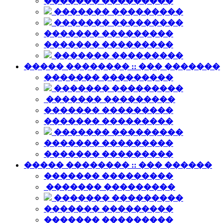
������� ���������
������� ���������
������� ���������
������� ���������
������� ���������
������� ���������
����� �������� :: ��� �������
������� ���������
������� ���������
������� ���������
������� ���������
������� ���������
������� ���������
������� ���������
������� ���������
����� �������� :: ��� ������
������� ���������
������� ���������
������� ���������
������� ���������
������� ���������