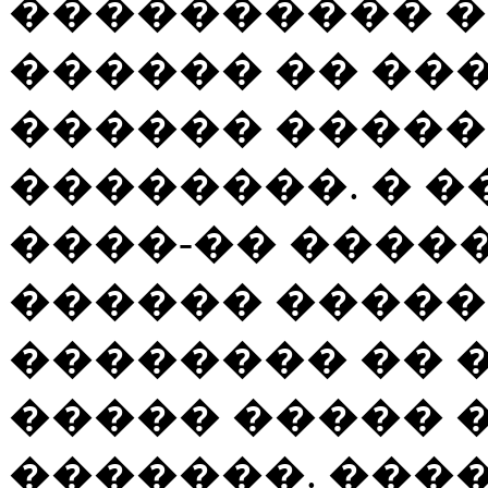
���������� �
������ �� ��
������ �����
��������. � �
����-�� �����
������ �����
�������� �� 
����� ����� 
�������. ���