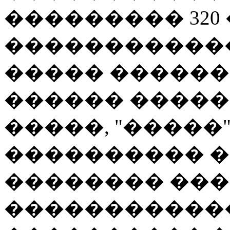
��������� 320
������������
����� ������
������ ����
�����, "�����
���������� 
�������� ���
�����������