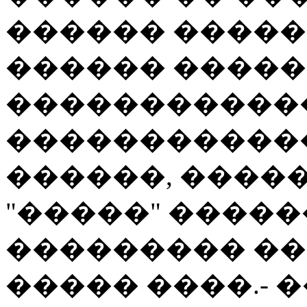
������ �����
������ ����
������������
������������
������, �����
"�����" ����
��������� ��
����� ����.- 