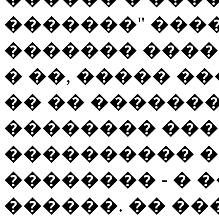
�������" ���
������� �����
� ��, ����� ��
�� �� �������.
�������� ���
���������� �
�������� - � �
������. �� ��