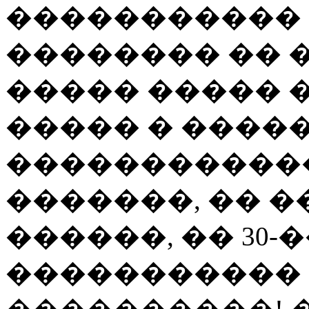
����������� 
�������� �� 
����� ����� �
����� � ����
������������
�������, �� 
������, �� 30
�����������