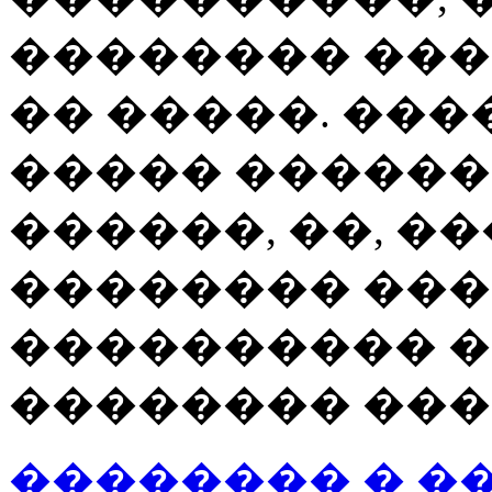
�������� ��
�� �����. ���
����� ������
������, ��, �
�������� ��
���������� �
�������� ���
�������� � �