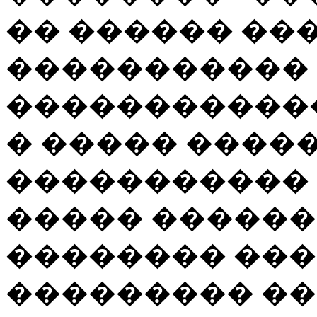
�� ������ ��
�����������
�����������
� ����� ����
����������� 
����� ������
�������� ���
��������� ��