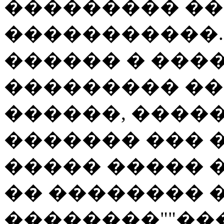
��������� �
�����������.
������ � ���
��������� ���
������, ����
������� ��� 
����� ����� 
�� �������� �
��������""��