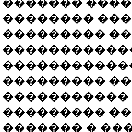
������� �����
�������� ���
��������� ��
�����������
�����������
��������� ��
�����������
��������� ��
������� � ��