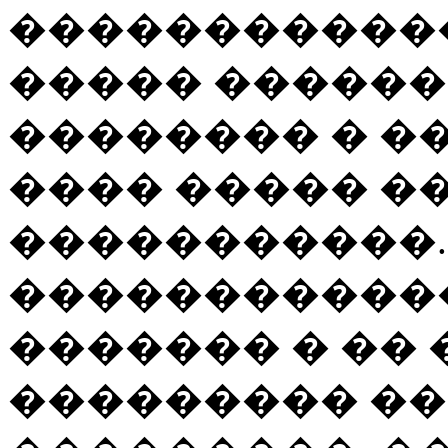
������������
����� ������
�������� � ��
���� ����� �
�����������. 
������������
������� � �� 
��������� �