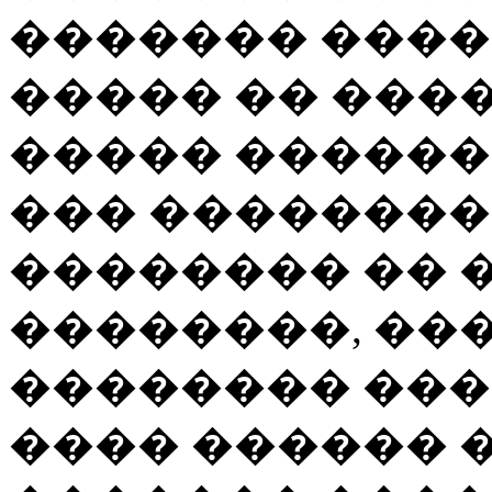
������� ���
����� �� ����
����� ������
��� �������
�������� �� 
��������, ��
�������� ���
���� ������ 