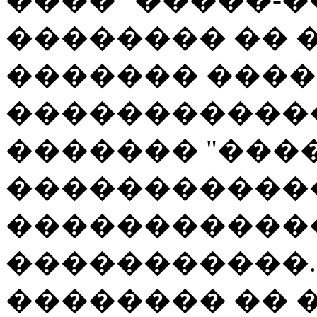
�������� �� �
������� �����
�����������
������� "����
�����������
�����������
�����������.
�������� ��