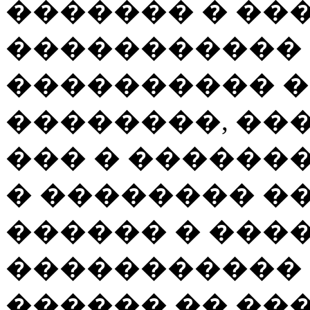
������� � ��
����������� 
���������� �
��������, ��
��� � ������
� �������� ��
������ � ����
����������� 
������ �� ���