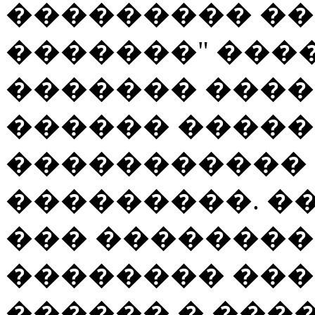
��������� ��
�������" ����
������� ����
������ �����
�����������
���������. �
��� �������� 
�������� ���
������ � ����