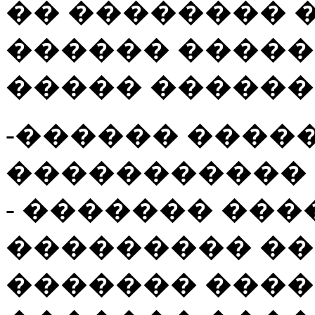
�� �������� 
������ �����
����� ������
-������ ����
����������� 
- ������� ��
��������� �
������� ����