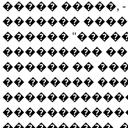
����� �����, 
������� �����
������ "����
��������� ��
������ �� ���
�� ������ ��
�����������
������������
����������, 