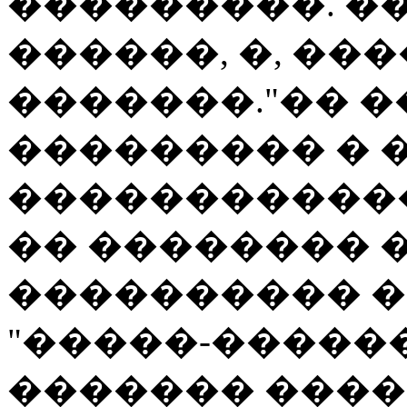
���������. �
������, �, ���
�������."�� 
��������� � 
������������
�� �������� 
���������� 
"�����-������
������� �����