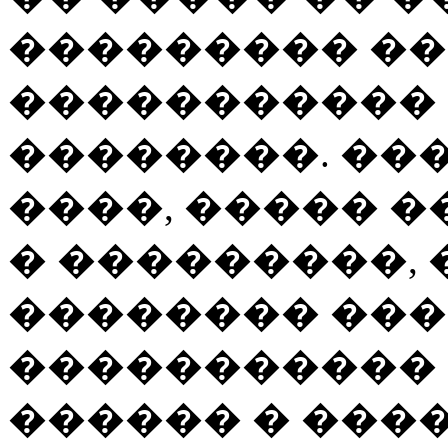
��������� �
�����������
��������. ��
����, ����� 
� ���������,
�������� ����
����������� 
������ � ���