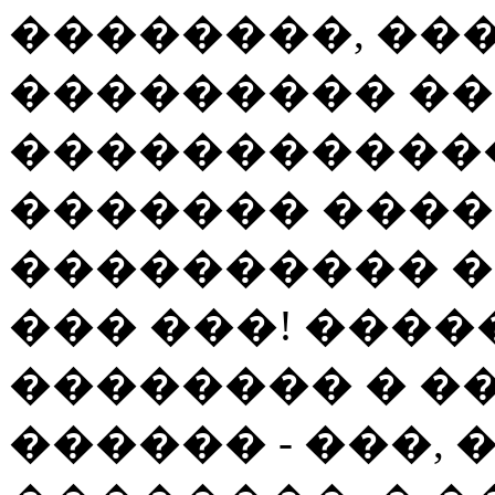
��������, ��
��������� �
������������
������� ����
���������� �
��� ���! ���
�������� � �
������ - ���,