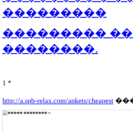
���������
��������� ��
��������.
1
*
http://a.spb-relax.com/ankets/cheapest
��