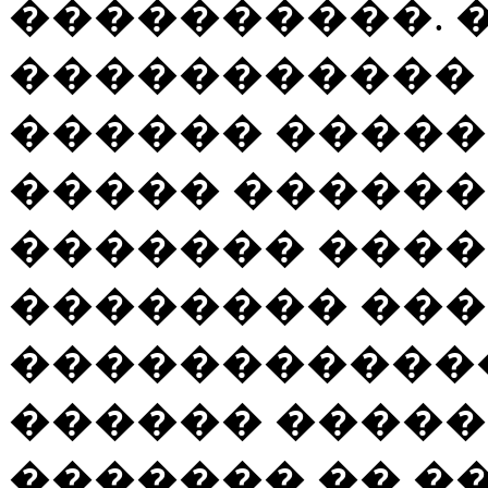
����������. 
����������� 
������ �����
����� ������
������� ����
�������� ���
�����������
������ �����
������� �� �