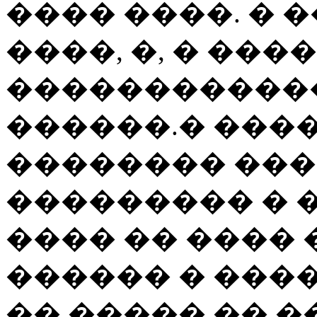
���� ����. � 
����, �, � ���
������������
������.� ���
�������� ��
��������� � �
���� �� ���� 
������ � ���
�� ����� �� 