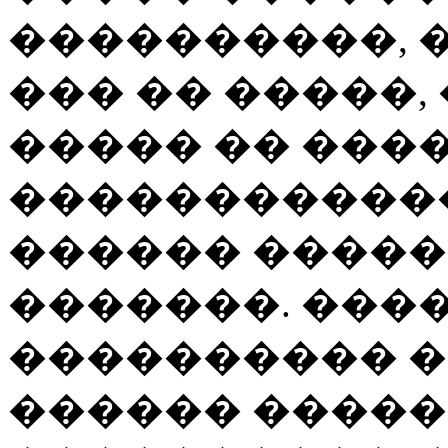
����������, �
��� �� �����,
����� �� ���
�����������
������ �����
�������. ����
���������� �
������ �����