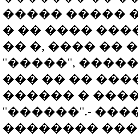
����� ����� �
� �� ���� ���
�� �, ���� ��
"�����", �����
��� �� �� ���
������ � ���
"������".- ����
�������� ��