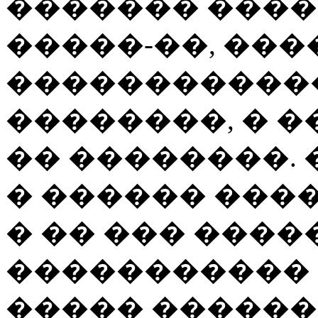
������� �����
�����-��, ��
�����������
��������, � �
�� ��������. 
� ������ ���
� �� ��� ���
����������� 
����� ������