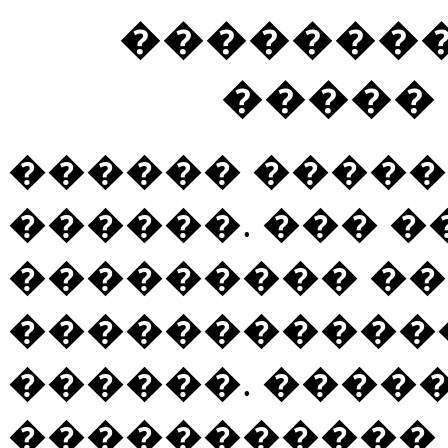
�������
�����
������ �����
������. ��� 
��������� �
�����������
������. ����
����������� 