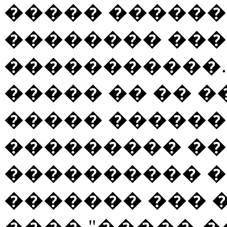
����� ������ 
�������� ���
�����������. 
����� �� �� �
����� �������
��������� �
���������� �
������� ��� 
���� "�����-�