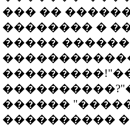
��� �� ������
�������� � ��
����� ������
�����������
���������!"��
����������?"
������ "����
���������� �