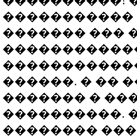
����������! 
����������� 
������� ��� 
�����������
������������
������. � �� 
������� � ��
����������. 
�������� ���