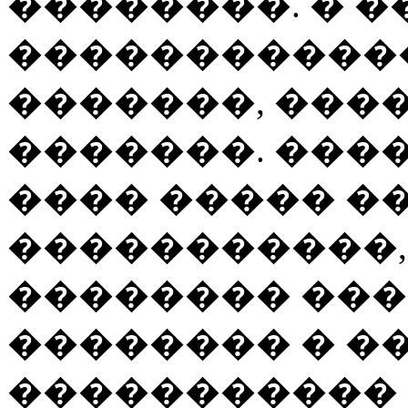
��������. � 
������������
�������, �����
�������. ���
���� ����� ��
�����������,
�������� ���
�������� � �
�����������