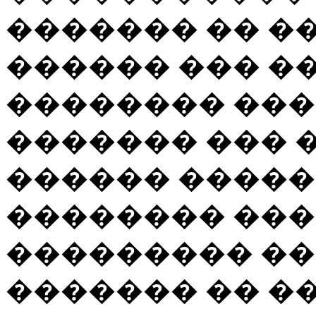
������� �� �
������ ��� �
�������� ���
������� ��� 
������ �����
�������� ��
��������� ��
������� �� ��