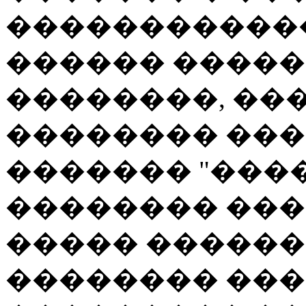
������������
������ �����
��������, ���
�������� ���
������� "���
�������� ���
����� ������ 
�������� ��