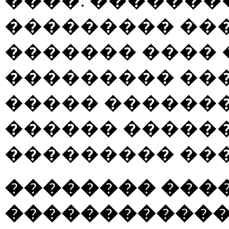
����. �������
��������� ��
������� ���� 
��������� ��
����� �������
������ ������
��������� ��
�������� ����
������������