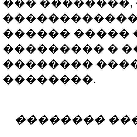
��� ��������,
������������
������ ����� 
��������� � 
�������� ���
��������.
�������� ��