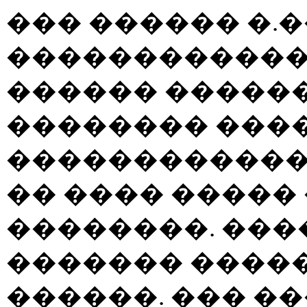
��� ������ �.
�������������
������ ������
�������� ���
������������.
�� ���� �����
��������. ���
������� ����
������. ��� �