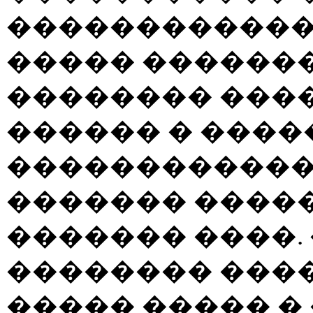
������������
����� ������
�������� ����
������ � �����
������������
������� �����
������� ����.
�������� ���
����� ����� �