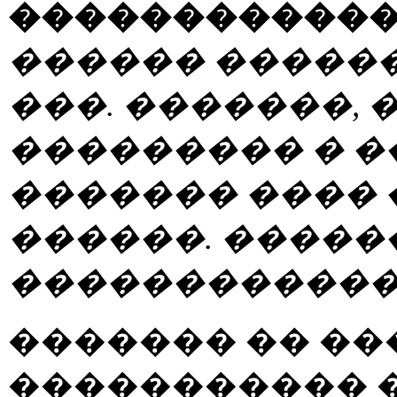
�����������
������ ������
���. �������, 
��������� � �
������� ���� 
������. ������
������������
������� �� �
����������� 