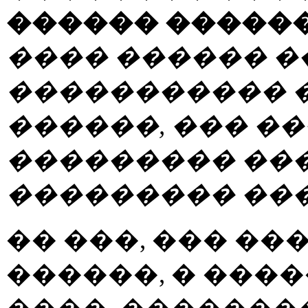
������ �����
���� ������ �
����������� 
������, ��� �
��������� ���
��������� ���
�� ���, ��� �
������, � ���