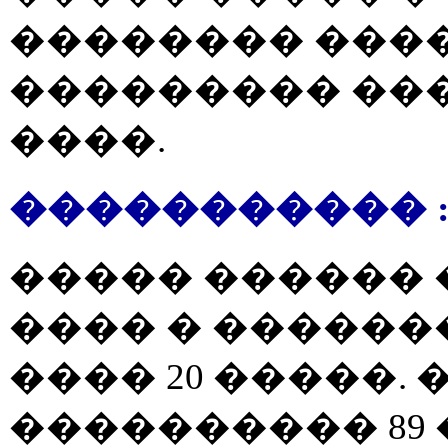
�������� ����
��������� ���
����.
����������� 
����� ������ 
���� � ������
���� 20 �����.
���������� 89