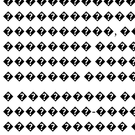
�����������
������������
����������, ��
�������� ����
�������� ����
������� �����
� ��������� 
��������-���
����� ������ 