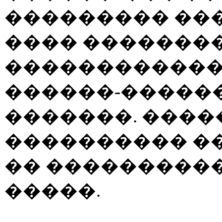
��������� ���
���� ��������
������������
������-�����
�������. ����
���������� ��
�� ���������
�����.