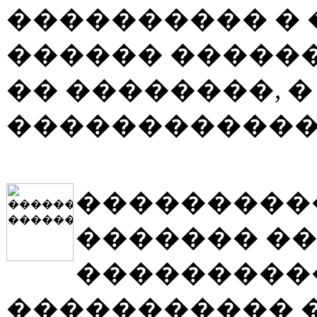
���������� �
������ ������
�� ��������, �
������������
���������
������� �
���������
����������� 