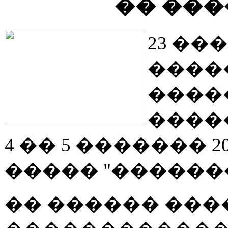
�� ��
23 ��
����
����
����
4 �� 5 ������� 2
����� "������
�� ������ ��