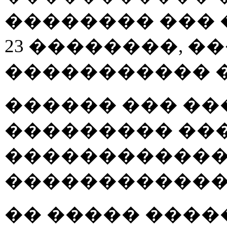
�������� ��� 
23 ��������, 
����������� 
������ ��� ��
��������� ���
������������
������������
�� ����� ���