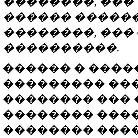
��������, ���
������ ������
��������, ��� 
����������.
������ � ����
��������� ��
�������� ���
�������� ���
�������� ����