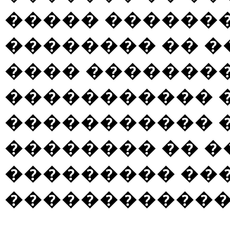
����� ������
�������� �� �
���� �������
����������� 
����������� 
�������� �� 
��������� ��
������������