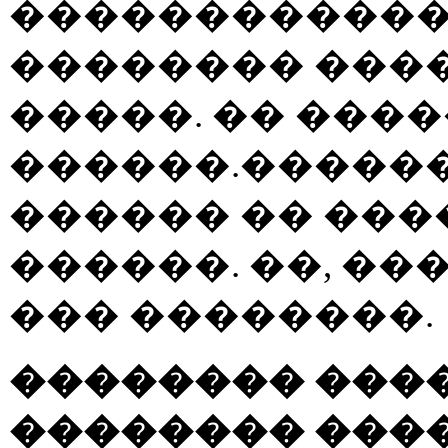
������������
�������� ����
�����. �� ���
������.������
������ �� ���
������. ��, ��
��� ��������.
�������� ���
�������� ���