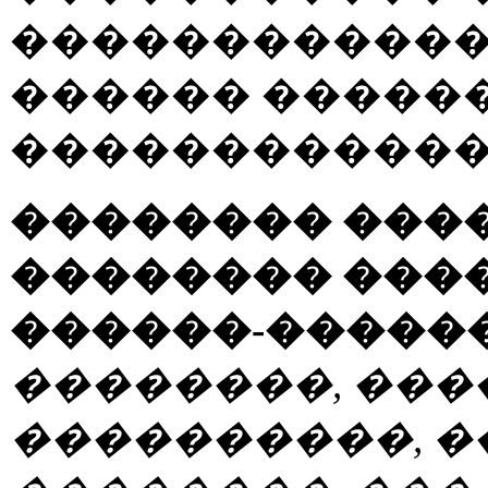
������������ 
������ �����
������������
�������� ���
�������� ���
������-�����
��������, ���
����������, �