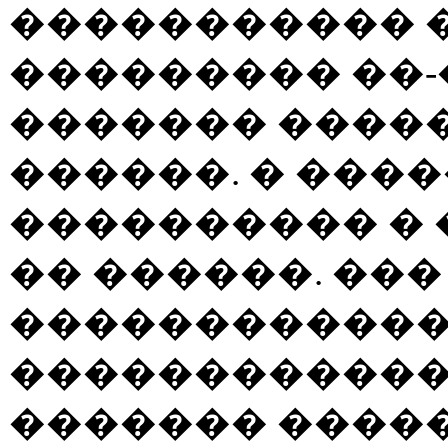
����������� �
��������� ��
������� ����
������. � ���
���������� �
�� ������. ���
������������
�������������
������� ����