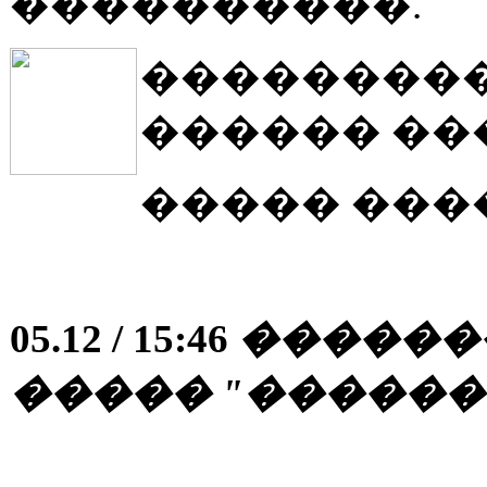
����������.
���������
������ ��
����� ���
05.12 / 15:46
������
����� "�����