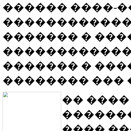
������ ����-�
������������
������� � ���
������������
������� � ��
�������� ��� 
�� ����
������
���� ��