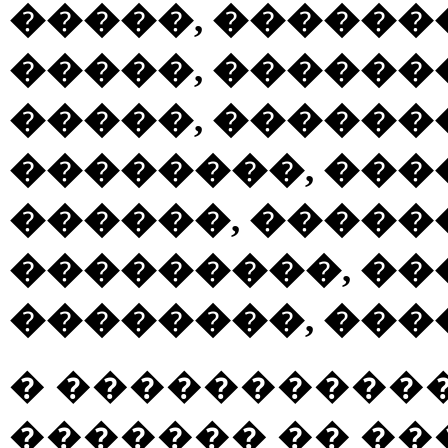
�����, �������
�����, ������
�����, ������
��������, ����
������, �����
���������, ��
��������, ���
� ����������
������� �� �