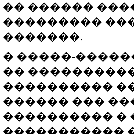
�� ������ ���
��������� ���
�������.
� �����-����
�� ���������
���������� ��
������ ��� �
���������� � 
����������� �