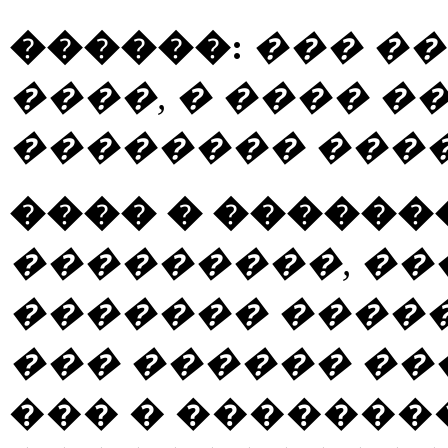
������:
��� ��
����, � ���� �
�������� ����
���� � ������
���������, ��
������� ����� 
��� ������ ��
��� � ������