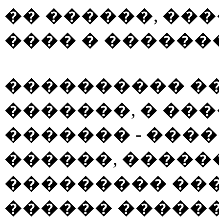
�� ������, ��
���� �
�������
���������� �
�������, � ��
������� - ���
������, ������
��������� ���
������ ������