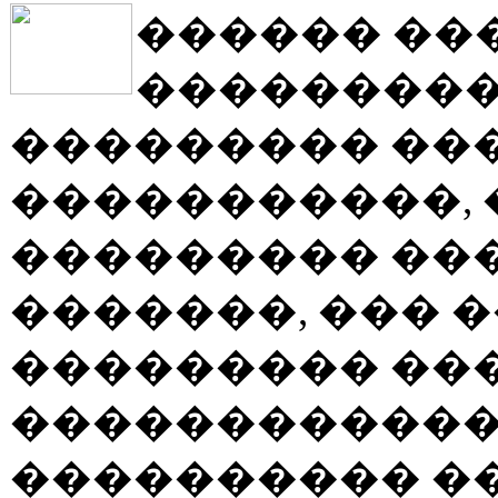
������ ��
���������
��������� ���
�����������, 
��������� ��
�������, ��� 
��������� ���
������������
���������� �