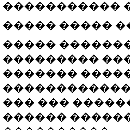
����������� �
����� ����� �
����� ������
��������� ��
������� ����
�������������
��� ��� ����
������ �������