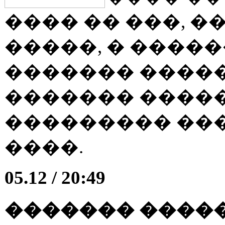
���� �� ���, �
�����, � �����
������� ����
������� �����
��������� ��
����.
05.12 / 20:49
������� �����